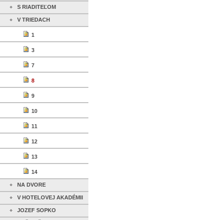
S RIADITEĽOM
V TRIEDACH
1
3
7
8
9
10
11
12
13
14
NA DVORE
V HOTELOVEJ AKADÉMII
JOZEF SOPKO