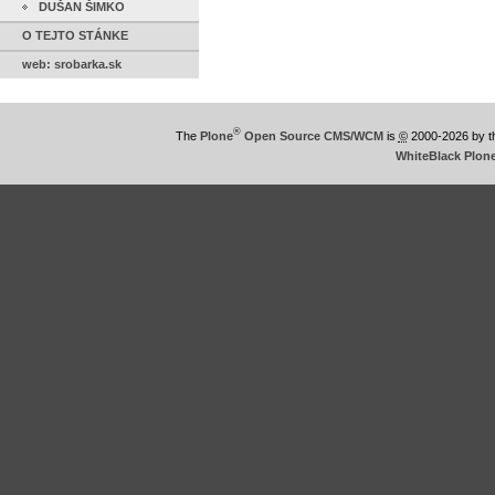
DUŠAN ŠIMKO
O TEJTO STÁNKE
web: srobarka.sk
®
The
Plone
Open Source CMS/WCM
is
©
2000-2026 by 
WhiteBlack Plon
This
is
WhiteBlack
Plone
Theme