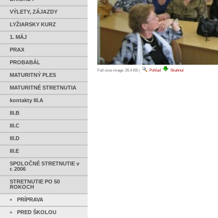
VÝLETY, ZÁJAZDY
LYŽIARSKY KURZ
1. MÁJ
PRAX
PROBABÁL
Full-size image:
26.4 KB
|
Pohľad
Stiahnuť
MATURITNÝ PLES
MATURITNÉ STRETNUTIA
kontakty III.A
III.B
III.C
III.D
III.E
SPOLOČNÉ STRETNUTIE v
r. 2006
STRETNUTIE PO 50
ROKOCH
PRÍPRAVA
PRED ŠKOLOU