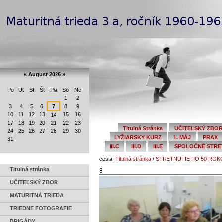
Preskočiť
Navigation
na
obsah.
|
Na
Personal
navigáciu
tools
«
August 2026
»
Po
Ut
St
Št
Pia
So
Ne
August
1
2
3
4
5
6
7
8
9
10
11
12
13
15
16
14
17
18
19
20
21
22
23
Titulná Stránka
UČITEĽSKÝ ZBO
24
25
26
27
28
29
30
LYŽIARSKY KURZ
1. MÁJ
PRAX
31
III.C
III.D
III.E
SPOLOČNÉ STRETN
cesta:
Titulná stránka
/
STRETNUTIE PO 50 RO
Titulná stránka
8
UČITEĽSKÝ ZBOR
MATURITNÁ TRIEDA
TRIEDNE FOTOGRAFIE
BRIGÁDY