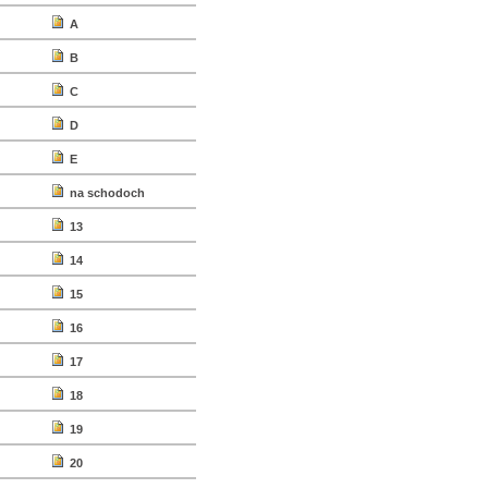
A
B
C
D
E
na schodoch
13
14
15
16
17
18
19
20