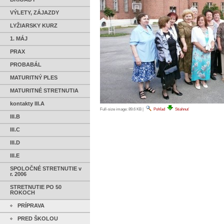
VÝLETY, ZÁJAZDY
LYŽIARSKY KURZ
1. MÁJ
PRAX
PROBABÁL
MATURITNÝ PLES
MATURITNÉ STRETNUTIA
kontakty III.A
Full-size image:
89.6 KB
|
Pohľad
Stiahnuť
III.B
III.C
III.D
III.E
SPOLOČNÉ STRETNUTIE v
r. 2006
STRETNUTIE PO 50
ROKOCH
PRÍPRAVA
PRED ŠKOLOU