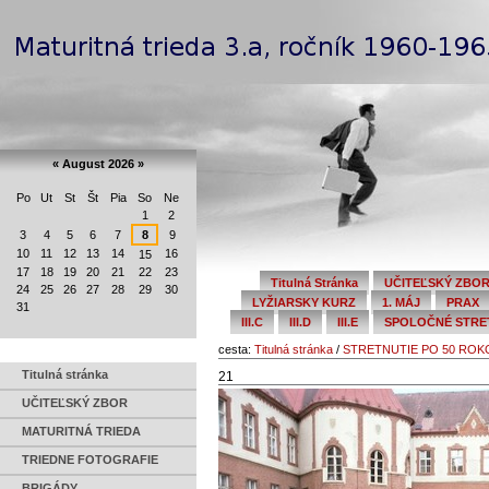
Preskočiť
Navigation
na
obsah.
|
Na
Personal
navigáciu
tools
«
August 2026
»
Po
Ut
St
Št
Pia
So
Ne
August
1
2
3
4
5
6
7
8
9
10
11
12
13
14
16
15
17
18
19
20
21
22
23
Titulná Stránka
UČITEĽSKÝ ZBO
24
25
26
27
28
29
30
LYŽIARSKY KURZ
1. MÁJ
PRAX
31
III.C
III.D
III.E
SPOLOČNÉ STRETN
cesta:
Titulná stránka
/
STRETNUTIE PO 50 RO
Titulná stránka
21
UČITEĽSKÝ ZBOR
MATURITNÁ TRIEDA
TRIEDNE FOTOGRAFIE
BRIGÁDY