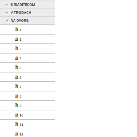
S RIADITEĽOM
V TRIEDACH
NA DVORE
1
2
3
4
5
6
7
8
9
10
11
12