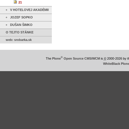
21
V HOTELOVEJ AKADÉMII
JOZEF SOPKO
DUŠAN ŠIMKO
O TEJTO STÁNKE
web: srobarka.sk
®
The
Plone
Open Source CMS/WCM
is
©
2000-2026 by 
WhiteBlack Plon
This
is
WhiteBlack
Plone
Theme