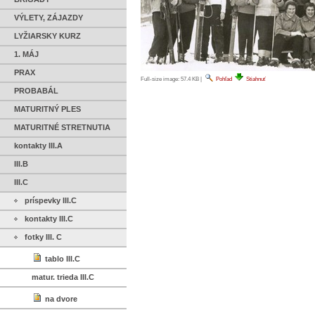
VÝLETY, ZÁJAZDY
LYŽIARSKY KURZ
1. MÁJ
PRAX
Full-size image:
57.4 KB
|
Pohľad
Stiahnuť
PROBABÁL
MATURITNÝ PLES
MATURITNÉ STRETNUTIA
kontakty III.A
III.B
III.C
príspevky III.C
kontakty III.C
fotky III. C
tablo III.C
matur. trieda III.C
na dvore