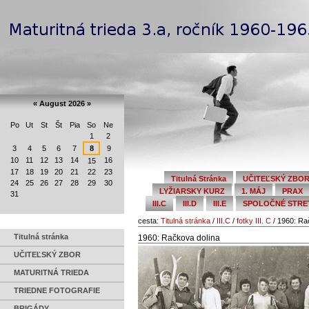
Preskočiť
Navigation
na
obsah.
|
Na
Personal
navigáciu
tools
«
August 2026
»
Po
Ut
St
Št
Pia
So
Ne
August
1
2
3
4
5
6
7
8
9
10
11
12
13
14
16
15
17
18
19
20
21
22
23
Titulná Stránka
UČITEĽSKÝ ZBO
24
25
26
27
28
29
30
LYŽIARSKY KURZ
1. MÁJ
PRAX
31
III.C
III.D
III.E
SPOLOČNÉ STRETN
cesta:
Titulná stránka
/
III.C
/
fotky III. C
/
1960: Ra
Titulná stránka
1960: Račkova dolina
UČITEĽSKÝ ZBOR
MATURITNÁ TRIEDA
TRIEDNE FOTOGRAFIE
BRIGÁDY