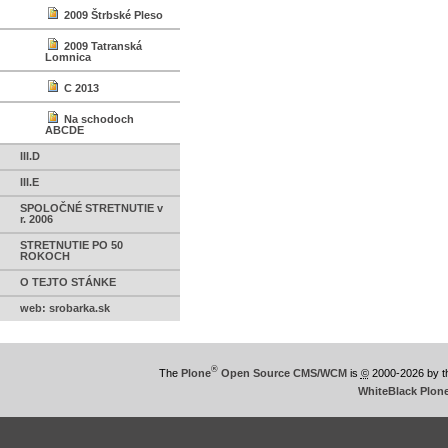
2009 Štrbské Pleso
2009 Tatranská
Lomnica
C 2013
Na schodoch
ABCDE
III.D
III.E
SPOLOČNÉ STRETNUTIE v
r. 2006
STRETNUTIE PO 50
ROKOCH
O TEJTO STÁNKE
web: srobarka.sk
®
The
Plone
Open Source CMS/WCM
is
©
2000-2026 by 
WhiteBlack Plon
This
is