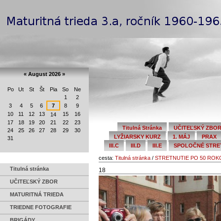
Preskočiť
Navigation
na
obsah.
|
Na
Personal
navigáciu
tools
«
August 2026
»
Po
Ut
St
Št
Pia
So
Ne
August
1
2
3
4
5
6
7
8
9
10
11
12
13
15
16
14
17
18
19
20
21
22
23
Titulná Stránka
UČITEĽSKÝ ZBO
24
25
26
27
28
29
30
LYŽIARSKY KURZ
1. MÁJ
PRAX
31
III.C
III.D
III.E
SPOLOČNÉ STRETN
cesta:
Titulná stránka
/
STRETNUTIE PO 50 RO
Titulná stránka
18
UČITEĽSKÝ ZBOR
MATURITNÁ TRIEDA
TRIEDNE FOTOGRAFIE
BRIGÁDY