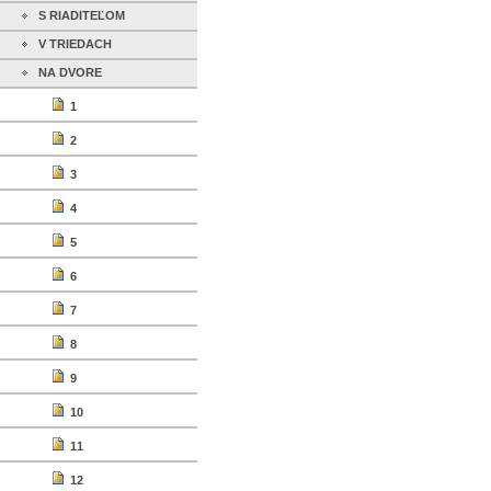
S RIADITEĽOM
V TRIEDACH
NA DVORE
1
2
3
4
5
6
7
8
9
10
11
12