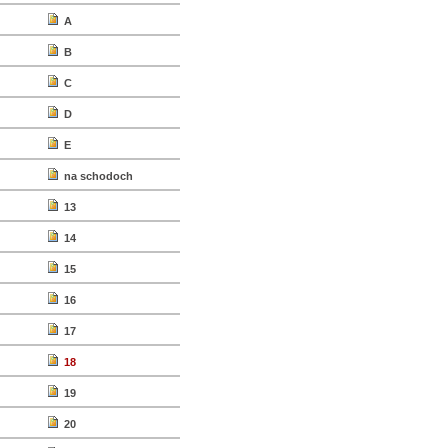
A
B
C
D
E
na schodoch
13
14
15
16
17
18
19
20