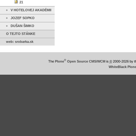
21
V HOTELOVEJ AKADÉMII
JOZEF SOPKO
DUŠAN ŠIMKO
O TEJTO STÁNKE
web: srobarka.sk
®
The
Plone
Open Source CMS/WCM
is
©
2000-2026 by 
WhiteBlack Plon
This
is
WhiteBlack
Plone
Theme