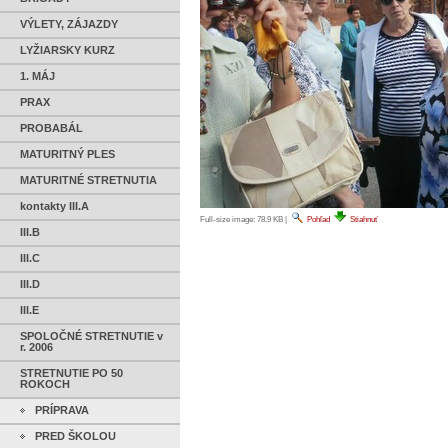
VÝLETY, ZÁJAZDY
LYŽIARSKY KURZ
1. MÁJ
PRAX
PROBABÁL
MATURITNÝ PLES
MATURITNÉ STRETNUTIA
kontakty III.A
Full-size image:
78.9 KB
|
Pohľad
Stiahnuť
III.B
III.C
III.D
III.E
SPOLOČNÉ STRETNUTIE v
r. 2006
STRETNUTIE PO 50
ROKOCH
PRÍPRAVA
PRED ŠKOLOU