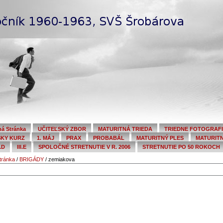
ná Stránka
UČITEĽSKÝ ZBOR
MATURITNÁ TRIEDA
TRIEDNE FOTOGRAF
SKY KURZ
1. MÁJ
PRAX
PROBABÁL
MATURITNÝ PLES
MATURITN
I.D
III.E
SPOLOČNÉ STRETNUTIE V R. 2006
STRETNUTIE PO 50 ROKOCH
stránka
/
BRIGÁDY
/
zemiakova