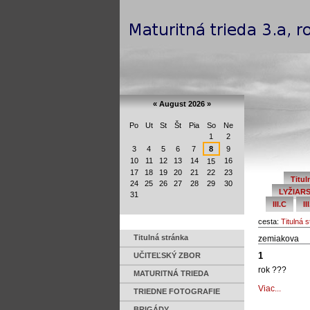
Preskočiť
Navigation
na
obsah.
|
Na
Personal
navigáciu
tools
«
August 2026
»
Po
Ut
St
Št
Pia
So
Ne
August
1
2
3
4
5
6
7
8
9
10
11
12
13
14
16
15
17
18
19
20
21
22
23
Titul
24
25
26
27
28
29
30
LYŽIAR
31
III.C
II
cesta:
Titulná 
Titulná stránka
zemiakova
1
UČITEĽSKÝ ZBOR
rok ???
MATURITNÁ TRIEDA
1
Viac...
TRIEDNE FOTOGRAFIE
-
BRIGÁDY