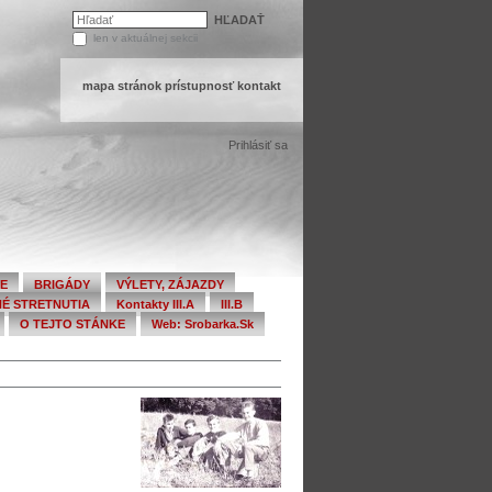
HĽADAŤ
len v aktuálnej sekcii
Rozšírené
vyhľadávanie...
mapa stránok
prístupnosť
kontakt
Prihlásiť sa
IE
BRIGÁDY
VÝLETY, ZÁJAZDY
É STRETNUTIA
Kontakty III.A
III.B
O TEJTO STÁNKE
Web: Srobarka.sk