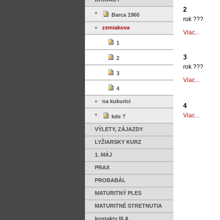
2
Barca 1960
rok ???
zemiakova
2
Viac...
-
1
3
2
rok ???
3
3
Viac...
-
4
na kukurici
4
4
Viac...
kde ?
-
VÝLETY, ZÁJAZDY
LYŽIARSKY KURZ
1. MÁJ
PRAX
PROBABÁL
MATURITNÝ PLES
MATURITNÉ STRETNUTIA
kontakty III.A