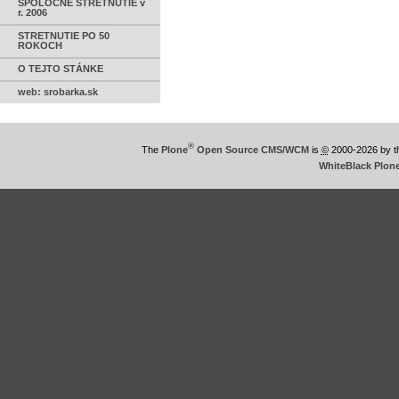
SPOLOČNÉ STRETNUTIE v
r. 2006
STRETNUTIE PO 50
ROKOCH
O TEJTO STÁNKE
web: srobarka.sk
®
The
Plone
Open Source CMS/WCM
is
©
2000-2026 by 
WhiteBlack Plon
This
is
WhiteBlack
Plone
Theme