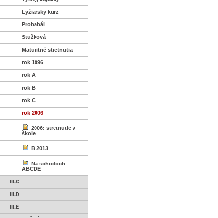
Lyžiarsky kurz
Probabál
Stužková
Maturitné stretnutia
rok 1996
rok A
rok B
rok C
rok 2006
2006: stretnutie v
škole
B 2013
Na schodoch
ABCDE
III.C
III.D
III.E