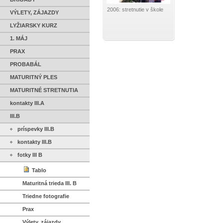
2006: stretnutie v škole
VÝLETY, ZÁJAZDY
LYŽIARSKY KURZ
1. MÁJ
PRAX
PROBABÁL
MATURITNÝ PLES
MATURITNÉ STRETNUTIA
kontakty III.A
III.B
príspevky III.B
kontakty III.B
fotky III B
Tablo
Maturitná trieda III. B
Triedne fotografie
Prax
Výlety, zájazdy