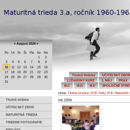
Preskočiť
Navigation
na
obsah.
|
Na
Personal
navigáciu
tools
«
August 2026
»
Po
Ut
St
Št
Pia
So
Ne
August
1
2
3
4
5
6
7
8
9
10
11
12
13
14
15
16
18
19
20
21
22
23
17
Titulná Stránka
UČITEĽSKÝ ZBO
24
25
26
27
28
29
30
LYŽIARSKY KURZ
1. MÁJ
PRAX
31
III.C
III.D
III.E
SPOLOČNÉ STRETN
cesta:
Titulná stránka
/
III.B
/
fotky III B
/
Maturitné 
Titulná stránka
rok 2006
UČITEĽSKÝ ZBOR
MATURITNÁ TRIEDA
TRIEDNE FOTOGRAFIE
BRIGÁDY