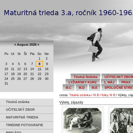
Preskočiť
Navigation
na
obsah.
|
Na
Personal
navigáciu
tools
«
August 2026
»
Po
Ut
St
Št
Pia
So
Ne
August
1
2
3
4
5
6
7
8
9
10
11
12
13
14
16
15
17
18
19
20
21
22
23
Titulná Stránka
UČITEĽSKÝ ZBO
24
25
26
27
28
29
30
LYŽIARSKY KURZ
1. MÁJ
PRAX
31
III.C
III.D
III.E
SPOLOČNÉ STRETN
cesta:
Titulná stránka
/
III.B
/
fotky III B
/
Výlety, zá
Titulná stránka
Výlety, zájazdy
UČITEĽSKÝ ZBOR
MATURITNÁ TRIEDA
TRIEDNE FOTOGRAFIE
BRIGÁDY