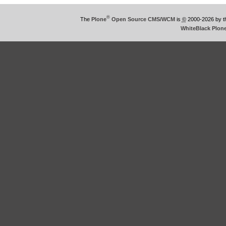
®
The
Plone
Open Source CMS/WCM
is
©
2000-2026 by 
WhiteBlack Plon
This
is
WhiteBlack
Plone
Theme