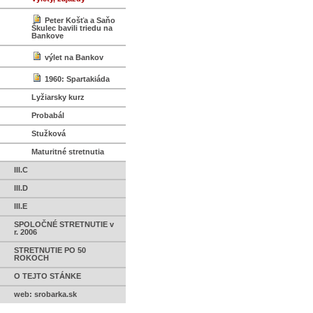
Peter Košťa a Saňo
Škulec bavili triedu na
Bankove
výlet na Bankov
1960: Spartakiáda
Lyžiarsky kurz
Probabál
Stužková
Maturitné stretnutia
III.C
III.D
III.E
SPOLOČNÉ STRETNUTIE v
r. 2006
STRETNUTIE PO 50
ROKOCH
O TEJTO STÁNKE
web: srobarka.sk