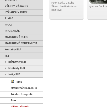
Peter Košťa a Saňo
VÝLETY, ZÁJAZDY
Škulec bavili triedu na
výlet na Banko
Bankove
LYŽIARSKY KURZ
1. MÁJ
PRAX
PROBABÁL
MATURITNÝ PLES
MATURITNÉ STRETNUTIA
kontakty III.A
III.B
príspevky III.B
kontakty III.B
fotky III B
Tablo
Maturitná trieda III. B
Triedne fotografie
Prax
Výlety, zájazdy