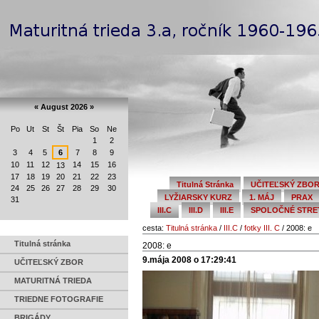
Preskočiť
Navigation
na
obsah.
|
Na
Personal
navigáciu
tools
«
August 2026
»
Po
Ut
St
Št
Pia
So
Ne
August
1
2
3
4
5
6
7
8
9
10
11
12
14
15
16
13
17
18
19
20
21
22
23
Titulná Stránka
UČITEĽSKÝ ZBO
24
25
26
27
28
29
30
LYŽIARSKY KURZ
1. MÁJ
PRAX
31
III.C
III.D
III.E
SPOLOČNÉ STRETN
cesta:
Titulná stránka
/
III.C
/
fotky III. C
/
2008: e
Titulná stránka
2008: e
9.mája 2008 o 17:29:41
UČITEĽSKÝ ZBOR
MATURITNÁ TRIEDA
TRIEDNE FOTOGRAFIE
BRIGÁDY