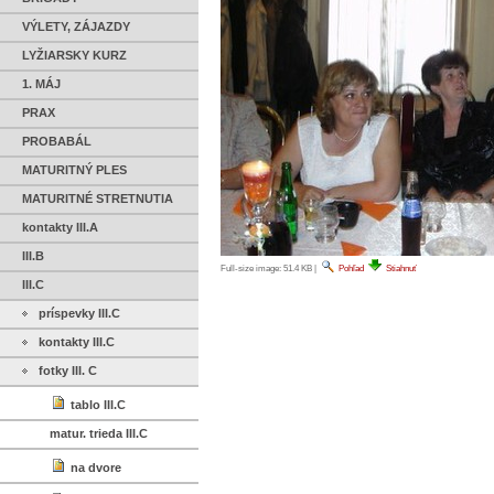
VÝLETY, ZÁJAZDY
LYŽIARSKY KURZ
1. MÁJ
PRAX
PROBABÁL
MATURITNÝ PLES
MATURITNÉ STRETNUTIA
kontakty III.A
III.B
Full-size image:
51.4 KB
|
Pohľad
Stiahnuť
III.C
príspevky III.C
kontakty III.C
fotky III. C
tablo III.C
matur. trieda III.C
na dvore