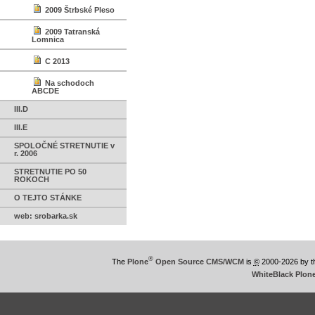
2009 Štrbské Pleso
2009 Tatranská
Lomnica
C 2013
Na schodoch
ABCDE
III.D
III.E
SPOLOČNÉ STRETNUTIE v
r. 2006
STRETNUTIE PO 50
ROKOCH
O TEJTO STÁNKE
web: srobarka.sk
®
The
Plone
Open Source CMS/WCM
is
©
2000-2026 by 
WhiteBlack Plon
This
is