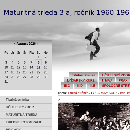
Preskočiť
Navigation
na
obsah.
|
Na
Personal
navigáciu
tools
«
August 2026
»
Po
Ut
St
Št
Pia
So
Ne
August
1
2
3
4
5
6
7
8
9
10
11
12
13
14
16
15
17
18
19
20
21
22
23
Titulná Stránka
UČITEĽSKÝ ZBO
24
25
26
27
28
29
30
LYŽIARSKY KURZ
1. MÁJ
PRAX
31
III.C
III.D
III.E
SPOLOČNÉ STRETN
cesta:
Titulná stránka
/
LYŽIARSKY KURZ
/
kde, k
Titulná stránka
2
UČITEĽSKÝ ZBOR
MATURITNÁ TRIEDA
TRIEDNE FOTOGRAFIE
BRIGÁDY