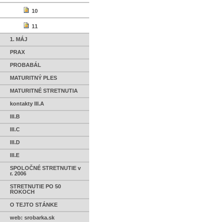
10
11
1. MÁJ
PRAX
PROBABÁL
MATURITNÝ PLES
MATURITNÉ STRETNUTIA
kontakty III.A
III.B
III.C
III.D
III.E
SPOLOČNÉ STRETNUTIE v
r. 2006
STRETNUTIE PO 50
ROKOCH
O TEJTO STÁNKE
web: srobarka.sk