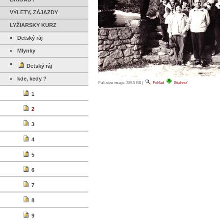
VÝLETY, ZÁJAZDY
LYŽIARSKY KURZ
Detský ráj
Mlynky
Detský ráj
kde, kedy ?
Full-size image:
289.5 KB
|
Pohľad
Stiahnuť
1
2
3
4
5
6
7
8
9