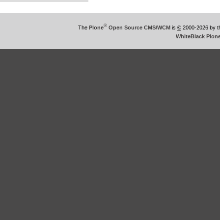
®
The
Plone
Open Source CMS/WCM
is
©
2000-2026 by 
WhiteBlack Plon
This
is
WhiteBlack
Plone
Theme